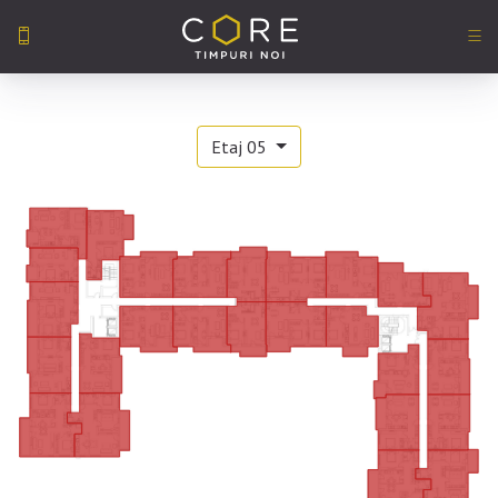
Skip
to
content
Etaj 05