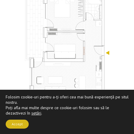
Folosim cookie-uri pentru a-ți oferi cea mai bună experiență pe situl
nostru.
Poți afla mai multe despre ce cookie-uri folosim sau să le
Apartament 2 camere + birou B10
dezactivezi în
setări
.
Suprafață construită
76,55 mp
Accept