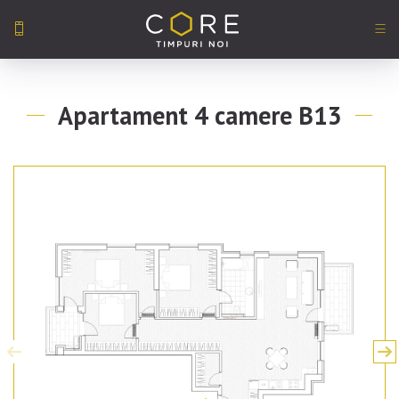
Skip
to
Apartament 4 camere B13
content