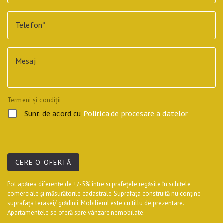
Telefon
Mesaj
Termeni și condiții
Sunt de acord cu
Politica de procesare a datelor
CERE O OFERTĂ
Pot apărea diferențe de +/-5% între suprafețele regăsite în schițele
comerciale și măsurătorile cadastrale. Suprafața construită nu conține
suprafața terasei/ grădinii. Mobilierul este cu titlu de prezentare.
Apartamentele se oferă spre vânzare nemobilate.