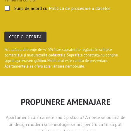
Sunt de acord cu
Politica de procesare a datelor
CERE O OFERTĂ
Pot apărea diferențe de +/-5% între suprafețele regăsite în schițele
comerciale și măsurătorile cadastrale. Suprafața construită nu conține
suprafața terasei/ grădinii. Mobilierul este cu titlu de prezentare.
Apartamentele se oferă spre vânzare nemobilate.
PROPUNERE AMENAJARE
Apartament cu 2 camere sau tip studio? Ambele se bucură de
un design modern și tehnologie smart, pentru ca tu să poți