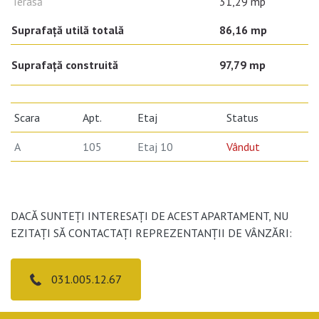
Terasă
31,29 mp
Suprafață utilă totală
86,16 mp
Suprafaţă construită
97,79 mp
Scara
Apt.
Etaj
Status
A
105
Etaj 10
Vândut
DACĂ SUNTEȚI INTERESAȚI DE ACEST APARTAMENT, NU
EZITAȚI SĂ CONTACTAȚI REPREZENTANȚII DE VÂNZĂRI:
031.005.12.67